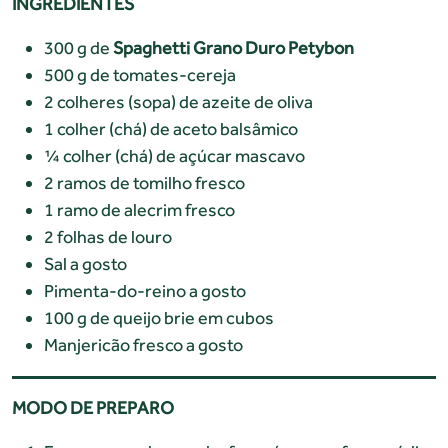
INGREDIENTES
300 g de
Spaghetti Grano Duro Petybon
500 g de tomates-cereja
2 colheres (sopa) de azeite de oliva
1 colher (chá) de aceto balsâmico
¼ colher (chá) de açúcar mascavo
2 ramos de tomilho fresco
1 ramo de alecrim fresco
2 folhas de louro
Sal a gosto
Pimenta-do-reino a gosto
100 g de queijo brie em cubos
Manjericão fresco a gosto
MODO DE PREPARO