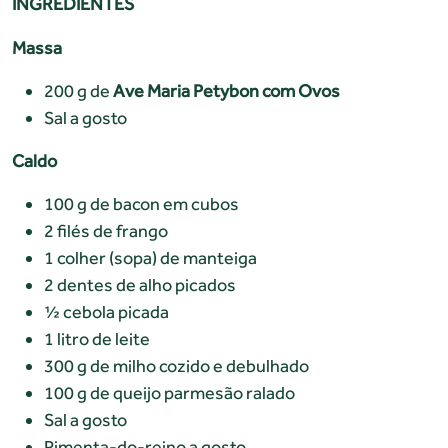
INGREDIENTES
Massa
200 g de
Ave Maria Petybon com Ovos
Sal a gosto
Caldo
100 g de bacon em cubos
2 filés de frango
1 colher (sopa) de manteiga
2 dentes de alho picados
½ cebola picada
1 litro de leite
300 g de milho cozido e debulhado
100 g de queijo parmesão ralado
Sal a gosto
Pimenta-do-reino a gosto