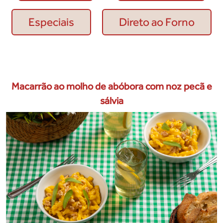
Especiais
Direto ao Forno
Macarrão ao molho de abóbora com noz pecã e
sálvia