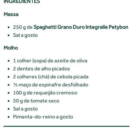
INGREDIENTES
Massa
250 g de
Spaghetti Grano Duro Integralle Petybon
Sal a gosto
Molho
1 colher (sopa) de azeite de oliva
2 dentes de alho picados
2 colheres (chá) de cebola picada
½ maço de espinafre desfolhado
100 g de requeijão cremoso
50 g de tomate seco
Sal a gosto
Pimenta-do-reino a gosto