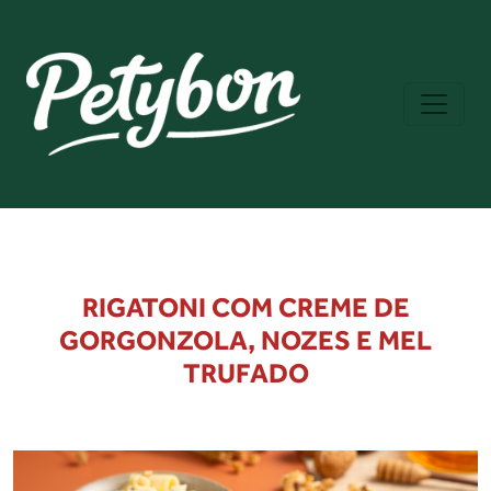
RIGATONI COM CREME DE
GORGONZOLA, NOZES E MEL
TRUFADO