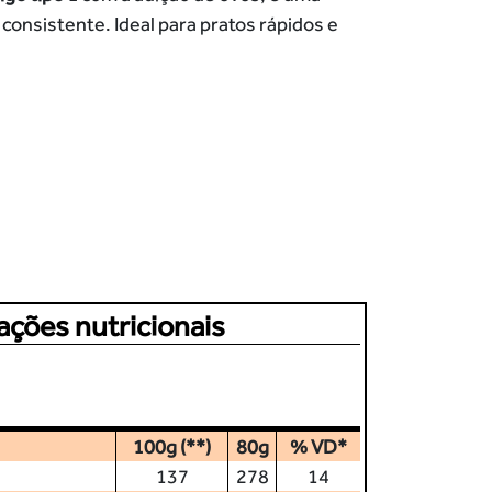
consistente. Ideal para pratos rápidos e
ações nutricionais
6
100g (**)
80g
% VD*
137
278
14