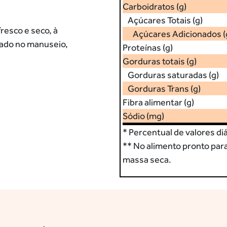
Carboidratos (g)
Açúcares Totais (g)
resco e seco, à
Açúcares Adicionados (
ado no manuseio,
Proteínas (g)
Gorduras totais (g)
Gorduras saturadas (g)
Gorduras Trans (g)
Fibra alimentar (g)
Sódio (mg)
* Percentual de valores di
** No alimento pronto par
massa seca.