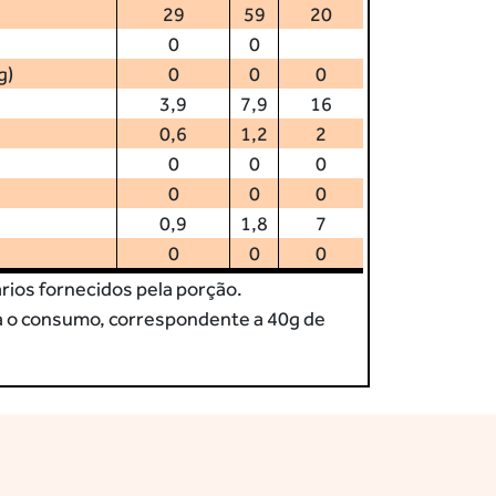
29
59
20
0
0
g)
0
0
0
3,9
7,9
16
0,6
1,2
2
0
0
0
0
0
0
0,9
1,8
7
0
0
0
ários fornecidos pela porção.
a o consumo, correspondente a 40g de