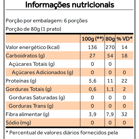
Informações nutricionais
Porção por embalagem: 6 porções
Porção de 80g (1 prato)
100g (**)
80g
% VD*
Valor energético (kcal)
136
270
14
Carboidratos (g)
27
54
18
Açúcares Totais (g)
0
0
Açúcares Adicionados (g)
0
0
0
Proteínas (g)
5,6
11
22
Gorduras Totais (g)
0,6
1,1
2
Gorduras Saturadas (g)
0
0
0
Gorduras Trans (g)
0
0
0
Fibra alimentar (g)
3,9
7,9
32
Sódio (mg)
0
0
0
* Percentual de valores diários fornecidos pela